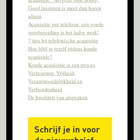
Goed luisteren is meer dan horen
alleen
Acquisitie per telefoon: een goede
voorbereiding is het halve werk!
7 tips bij telefonische acquisitie
Hoe blijf je jezelf tijdens koude
acquisitie?
Koude acquisitie is een proces
Vertrouwen, Vrijheid,
Verantwoordelijkheid en
Verbondenheid
De kwaliteit van afspraken
Schrijf je in voor