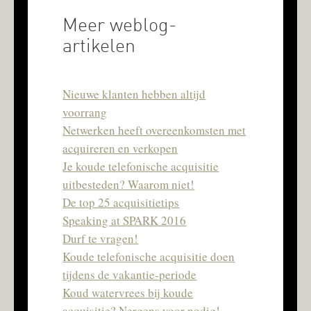
Meer weblog-
artikelen
Nieuwe klanten hebben altijd
voorrang
Netwerken heeft overeenkomsten met
acquireren en verkopen
Je koude telefonische acquisitie
uitbesteden? Waarom niet!
De top 25 acquisitietips
Speaking at SPARK 2016
Durf te vragen!
Koude telefonische acquisitie doen
tijdens de vakantie-periode
Koud watervrees bij koude
acquisitie? Nergens voor nodig!