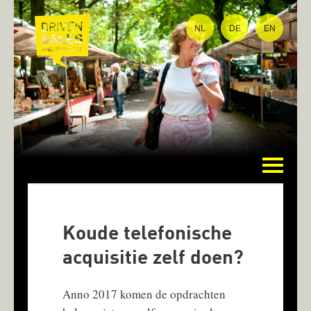
NL
DE
EN
Home
Koude telefonische
Wat we doen
acquisitie zelf doen?
Anno 2017 komen de opdrachten
Over Marie-Claire